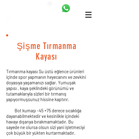
ANKALAND
bilgi@ankatrambolin.com
+90 549 650 50 00
Şişme Tırmanma
Kayası
Tırmanma kayası Su üstü eğlence ürünleri
içinde spor yapmanın heyecanını ve zevkini
doyasıya yaşamanızı sağlar. Yumuşak
yapısı , kaya şeklindeki görünümü ve
tutamaklarıyla sizleri bir tırmanış
yapıyormuşsunuz hissine kaptırır.
Bot kumaşı -45 +75 derece sıcaklığa
dayanabilmektedir ve kesinlikle içindeki
havayı dışarıya bırakmamaktadır. Bu
sayede ne olursa olsun sizi yani işletmeciyi
çok büyük bir yükten kurtarmaktadır.