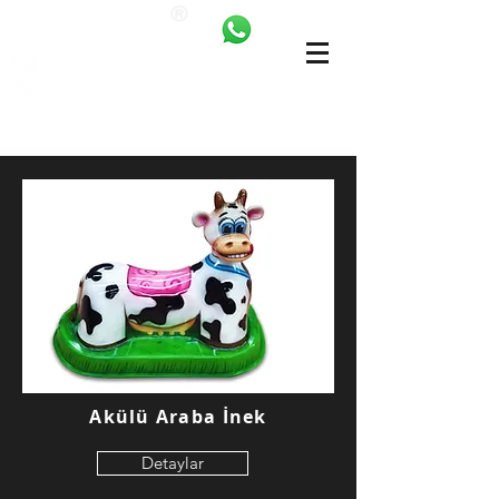
ANKALAND
bilgi@ankatrambolin.com
+90 549 650 50 00
Akülü Araba İnek
Detaylar