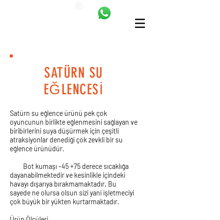
ANKALAND
bilgi@ankatrambolin.com
+90 549 650 50 00
SATÜRN SU
EĞLENCESİ
Satürn su eğlence ürünü pek çok
oyuncunun birlikte eğlenmesini sağlayan ve
biribirlerini suya düşürmek için çeşitli
atraksiyonlar denediği çok zevkli bir su
eğlence ürünüdür.
Bot kumaşı -45 +75 derece sıcaklığa
dayanabilmektedir ve kesinlikle içindeki
havayı dışarıya bırakmamaktadır. Bu
sayede ne olursa olsun sizi yani işletmeciyi
çok büyük bir yükten kurtarmaktadır.
Ürün Ölçüleri