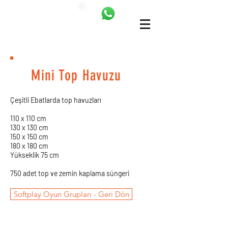
ANKALAND
bilgi@ankatrambolin.com
+90 549 650 50 00
Mini Top Havuzu
Çeşitli Ebatlarda top havuzları
110 x 110 cm
130 x 130 cm
150 x 150 cm
180 x 180 cm
Yükseklik 75 cm
750 adet top ve zemin kaplama süngeri
Softplay Oyun Grupları - Geri Dön