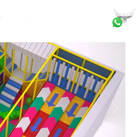
ا
bilgi@ankatrambolin.com
+90 549 650 50 00