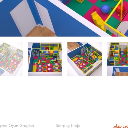
işme Oyun Grupları
Softplay Proje
ي نظام