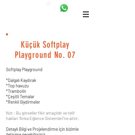
ANKALAND
bilgi@ankatrambolin.com
+90 549 650 50 00
Küçük Softplay
Playground No. 07
Softplay Playground
*Dalgalı Kaydırak
*Top havuzu
*Trambolin
*Çeşitli Temalar
*Renkli Giydirmeler
Not : Bu görseller fikir amaçlıdır ve telif
hakları "Anka Eğlence Sistemleri"ne aittir.
Detaylı Bilgi ve Projelendirme için bizimle
iletişime geçebilirsiniz.