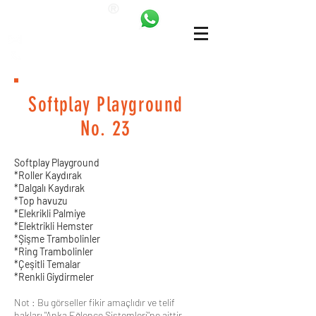
ANKALAND
bilgi@ankatrambolin.com
+90 549 650 50 00
Softplay Playground
No. 23
Softplay Playground
*Roller Kaydırak
*Dalgalı Kaydırak
*Top havuzu
*Elekrikli Palmiye
*Elektrikli Hemster
*Şişme Trambolinler
*Ring Trambolinler
*Çeşitli Temalar
*Renkli Giydirmeler
Not : Bu görseller fikir amaçlıdır ve telif
hakları "Anka Eğlence Sistemleri"ne aittir.