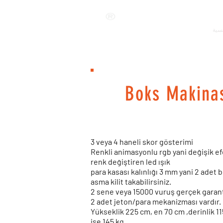
ANKALAND
يسية
Boks Makina
3 veya 4 haneli skor gösterimi
Renkli animasyonlu rgb yani değişik e
renk değiştiren led ışık
para kasası kalınlığı 3 mm yani 2 adet 
asma kilit takabilirsiniz.
2 sene veya 15000 vuruş gerçek garanti
2 adet jeton/para mekanizması vardır.
Yükseklik 225 cm, en 70 cm ,derinlik 11
ise 145 kg