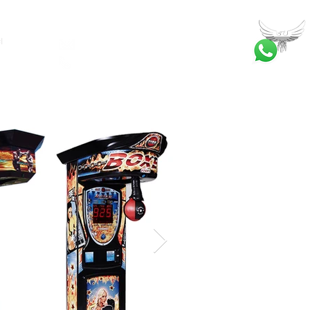
ا
bilgi@ankatrambolin.com
+90 549 650 50 00