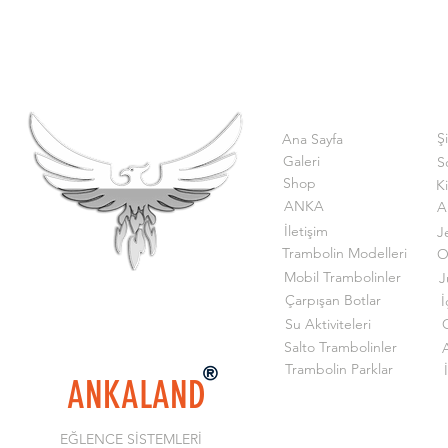
Ş
Ana Sayfa
Galeri
S
Shop
K
ANKA
A
İletişim
J
Trambolin Modelleri
O
Mobil Trambolinler
J
Çarpışan Botlar
İ
Su Aktiviteleri
G
Salto Trambolinler
Trambolin Parklar
ANKALAND
EĞLENCE SİSTEMLERİ