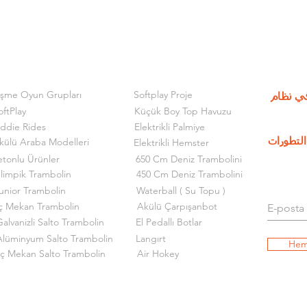
işme Oyun Grupları
Softplay Proje
ي نظام
oftPlay
Küçük Boy Top Havuzu
iddie Rides
Elektrikli Palmiye
külü Araba Modelleri
لتطورات
Elektrikli Hemster
etonlu Ürünler
650 Cm Deniz Trambolini
limpik Trambolin
450 Cm Deniz Trambolini
unior Trambolin
Waterball ( Su Topu )
ç Mekan Trambolin
Akülü Çarpışanbot
alvanizli Salto Trambolin
El Pedallı Botlar
Alüminyum Salto Trambolin
Langırt
Hem
İç Mekan Salto Trambolin
Air Hokey