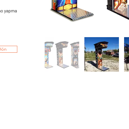
emo yapma
 Dön