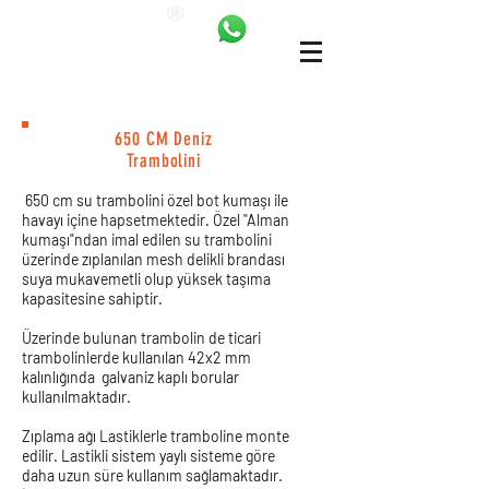
ANKALAND
bilgi@ankatrambolin.com
+90 549 650 50 00
650 CM Deniz
Trambolini
650 cm su trambolini özel bot kumaşı ile
havayı içine hapsetmektedir. Özel "Alman
kumaşı"ndan imal edilen su trambolini
üzerinde zıplanılan mesh delikli brandası
suya mukavemetli olup yüksek taşıma
kapasitesine sahiptir.
Üzerinde bulunan trambolin de ticari
trambolinlerde kullanılan 42x2 mm
kalınlığında galvaniz kaplı borular
kullanılmaktadır.
Zıplama ağı Lastiklerle tramboline monte
edilir. Lastikli sistem yaylı sisteme göre
daha uzun süre kullanım sağlamaktadır.