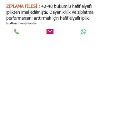
ZIPLAMA FİLESİ :
42-48 bükümlü hafif elyaflı
iplikten imal edilmiştir. Dayanıklılık ve zıplatma
performansını arttırmak için hafif elyaflı iplik
kullanılmaktadır.
TESCİL NUMARASI :
2007 / 03338
Kaynak:
http://online.tpe.gov.tr/EPATENT/ser
vlet/PreSearchRequestManager
KORUMA FİLESİ :
Güneş ışınlarına ve dış hava şartlarına
dayanıklı polipropilen ipten imal edilmiştir.
ÖRGÜ :
Düğümsüz örgü sistemi kullanılarak
imal edilmiştir. 3-4 cm göz aralıklı
üretilmektedir. Düğümsüz örgü sistemi
kullanıcıların sürtünmesi ile oluşan yanmaları
engellemektedir