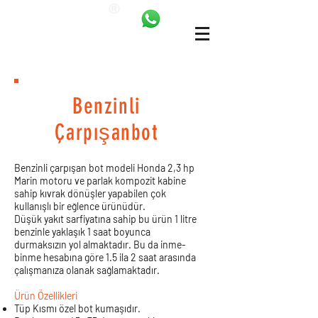
ANKALAND
bilgi@ankatrambolin.com
+90 549 650 50 00
Benzinli
Çarpışanbot
Benzinli çarpışan bot modeli Honda 2,3 hp
Marin motoru ve parlak kompozit kabine
sahip kıvrak dönüşler yapabilen çok
kullanışlı bir eğlence ürünüdür.
Düşük yakıt sarfiyatına sahip bu ürün 1 litre
benzinle yaklaşık 1 saat boyunca
durmaksızın yol almaktadır. Bu da inme-
binme hesabına göre 1.5 ila 2 saat arasında
çalışmanıza olanak sağlamaktadır.
Ürün Özellikleri
Tüp Kısmı özel bot kumaşıdır.